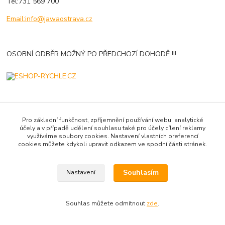
Tel:731 569 700
Email:info@jawaostrava.cz
OSOBNÍ ODBĚR MOŽNÝ PO PŘEDCHOZÍ DOHODĚ !!!
Pro základní funkčnost, zpříjemnění používání webu, analytické
účely a v případě udělení souhlasu také pro účely cílení reklamy
využíváme soubory cookies. Nastavení vlastních preferencí
Vytvořeno na
Eshop-rychle.cz
cookies můžete kdykoli upravit odkazem ve spodní části stránek.
Souhlasím
Nastavení
Souhlas můžete odmítnout
zde
.