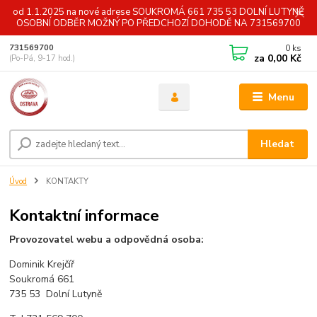
od 1.1.2025 na nové adrese SOUKROMÁ 661 735 53 DOLNÍ LUTYNĚ
OSOBNÍ ODBĚR MOŽNÝ PO PŘEDCHOZÍ DOHODĚ NA 731569700
0
ks
731569700
za
0,00 Kč
(Po-Pá, 9-17 hod.)
Menu
Hledat
Úvod
KONTAKTY
Kontaktní informace
Provozovatel webu a odpovědná osoba:
Dominik Krejčíř
Soukromá 661
735 53 Dolní Lutyně