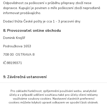
Odpovědnost za poškození v průběhu přepravy zboží nese
dopravce. Kupující je povinen o míře poškození zboží neprodleně
informovat prodávajícího.
Dodací lhůta České pošty je cca 1 - 3 pracovní dny.
8. Provozovatel online obchodu
Dominik Krejčíř
Podroužkova 1653
708 00 OSTRAVA 8
IČ:88199371
9. Závěrečná ustanovení
Tyto obchodní podmínky platí ve znění uvedeném na
www.jawaostrava.cz v den uskutečnění objednávky tehdy, není-li
Pro základní funkčnost, zpříjemnění používání webu, analytické
mezi účastníky písemně dohodnuto něco jiného.
účely a v případě udělení souhlasu také pro účely cílení reklamy
využíváme soubory cookies. Nastavení vlastních preferencí
Platné od 14.10.2011
cookies můžete kdykoli upravit odkazem ve spodní části stránek.