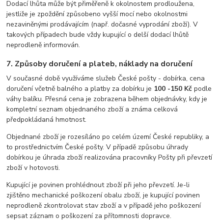
Dodací lhůta může být přiměřeně k okolnostem prodloužena,
jestliže je zpoždění způsobeno vyšší mocí nebo okolnostmi
nezaviněnými prodávajícím (např. dočasné vyprodání zboží). V
takových případech bude vždy kupující o delší dodací lhůtě
neprodleně informován.
7. Způsoby doručení a plateb, náklady na doručení
V současné době využíváme služeb České pošty - dobírka, cena
doručení včetně balného a platby za dobírku je
100 -150 Kč
podle
váhy balíku. Přesná cena je zobrazena během objednávky, kdy je
kompletní seznam objednaného zboží a známa celková
předpokládaná hmotnost.
Objednané zboží je rozesíláno po celém území České republiky, a
to prostřednictvím České pošty. V případě způsobu úhrady
dobírkou je úhrada zboží realizována pracovníky Pošty při převzetí
zboží v hotovosti.
Kupující je povinen prohlédnout zboží při jeho převzetí. Je-li
zjištěno mechanické poškození obalu zboží, je kupující povinen
neprodleně zkontrolovat stav zboží a v případě jeho poškození
sepsat záznam o poškození za přítomnosti dopravce.