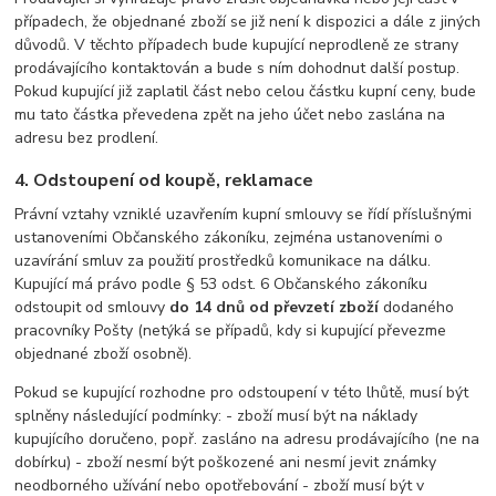
případech, že objednané zboží se již není k dispozici a dále z jiných
důvodů. V těchto případech bude kupující neprodleně ze strany
prodávajícího kontaktován a bude s ním dohodnut další postup.
Pokud kupující již zaplatil část nebo celou částku kupní ceny, bude
mu tato částka převedena zpět na jeho účet nebo zaslána na
adresu bez prodlení.
4. Odstoupení od koupě, reklamace
Právní vztahy vzniklé uzavřením kupní smlouvy se řídí příslušnými
ustanoveními Občanského zákoníku, zejména ustanoveními o
uzavírání smluv za použití prostředků komunikace na dálku.
Kupující má právo podle § 53 odst. 6 Občanského zákoníku
odstoupit od smlouvy
do 14 dnů od převzetí zboží
dodaného
pracovníky Pošty (netýká se případů, kdy si kupující převezme
objednané zboží osobně).
Pokud se kupující rozhodne pro odstoupení v této lhůtě, musí být
splněny následující podmínky: - zboží musí být na náklady
kupujícího doručeno, popř. zasláno na adresu prodávajícího (ne na
dobírku) - zboží nesmí být poškozené ani nesmí jevit známky
neodborného užívání nebo opotřebování - zboží musí být v