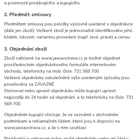
a povinnosti prodávajícího a kupujícího.
2. Předmět smlouvy
Předmětem smlouvy jsou položky výslovně uvedené v objednávce
(dále jen zboží). Veškeré zboží je jednoznačně identifikováno jeho
kódem, názvem, variantou provedení (např. levé, pravé) a cenou.
3. Objednání zboží
Zboží nabízené na www.jawaostrava.cz je možné objednat
prostřednictvím objednávkového formuláře internetovém
obchodu, telefonicky na mob. čísle: 731 569 700.
Veškeré objednávky uskutečněné výše uvedenými způsoby jsou
považovány za ZÁVAZNÉ.
Stornovat nebo upravit objednávku může kupující upravit
nejpozději do 24 hodin od objednání, a to telefonicky na čísle: 731
569 700.
Objednáním kupující stvrzuje, že se seznámil s obchodními
podmínkami a reklamačním řádem, které jsou k dispozici na
www.jawaostrava.cz, a že s nimi souhlasí.
Prodávající si vyhrazuje právo zrušit objednávku nebo její část v