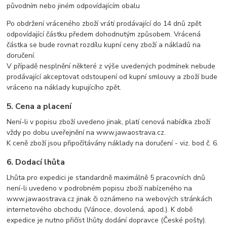
původním nebo jiném odpovídajícím obalu
Po obdržení vráceného zboží vrátí prodávající do 14 dnů zpět
odpovídající částku předem dohodnutým způsobem. Vrácená
částka se bude rovnat rozdílu kupní ceny zboží a nákladů na
doručení.
V případě nesplnění některé z výše uvedených podmínek nebude
prodávající akceptovat odstoupení od kupní smlouvy a zboží bude
vráceno na náklady kupujícího zpět.
5. Cena a placení
Není-li v popisu zboží uvedeno jinak, platí cenová nabídka zboží
vždy po dobu uveřejnění na www.jawaostrava.cz.
K ceně zboží jsou připočítávány náklady na doručení - viz. bod č. 6.
6. Dodací lhůta
Lhůta pro expedici je standardně maximálně 5 pracovních dnů
není-li uvedeno v podrobném popisu zboží nabízeného na
www.jawaostrava.cz jinak či oznámeno na webových stránkách
internetového obchodu (Vánoce, dovolená, apod.). K době
expedice je nutno přičíst lhůty dodání dopravce (České pošty).