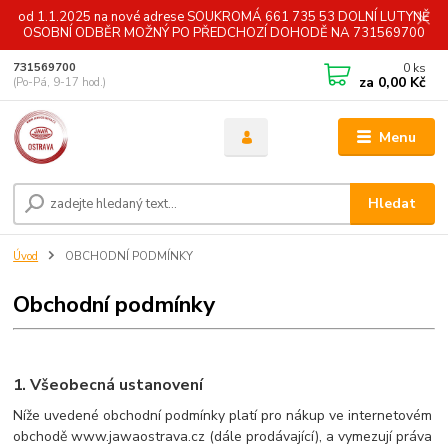
od 1.1.2025 na nové adrese SOUKROMÁ 661 735 53 DOLNÍ LUTYNĚ
OSOBNÍ ODBĚR MOŽNÝ PO PŘEDCHOZÍ DOHODĚ NA 731569700
0
ks
731569700
za
0,00 Kč
(Po-Pá, 9-17 hod.)
Menu
Hledat
Úvod
OBCHODNÍ PODMÍNKY
Obchodní podmínky
1. Všeobecná ustanovení
Níže uvedené obchodní podmínky platí pro nákup ve internetovém
obchodě www.jawaostrava.cz (dále prodávající), a vymezují práva